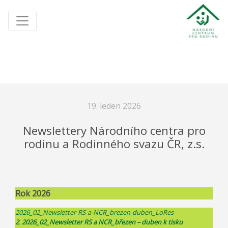
19. leden 2026
Newslettery Národního centra pro
rodinu a Rodinného svazu ČR, z.s.
Rok 2026
2026_02_Newsletter-RS-a-NCR_brezen-duben_LoRes
2
.
2026_02_Newsletter RS a NCR_březen – duben k tisku