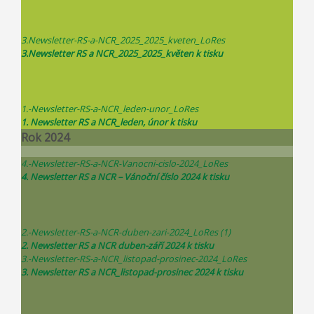
3.Newsletter-RS-a-NCR_2025_2025_kveten_LoRes
3.Newsletter RS a NCR_2025_2025_květen k tisku
1.-Newsletter-RS-a-NCR_leden-unor_LoRes
1. Newsletter RS a NCR_leden, únor k tisku
Rok 2024
4.-Newsletter-RS-a-NCR-Vanocni-cislo-2024_LoRes
4. Newsletter RS a NCR – Vánoční číslo 2024 k tisku
2.-Newsletter-RS-a-NCR-duben-zari-2024_LoRes (1)
2. Newsletter RS a NCR duben-září 2024 k tisku
3.-Newsletter-RS-a-NCR_listopad-prosinec-2024_LoRes
3. Newsletter RS a NCR_listopad-prosinec 2024 k tisku