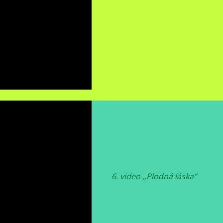
6. video ,,Plodná láska“