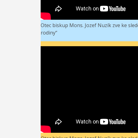
Otec biskup Mons. Jozef Nuzík zve ke sledo
rodiny“