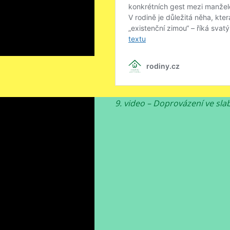
9. video – Doprovázení ve sla