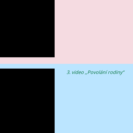
3. video ,,Povolání rodiny“