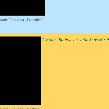
vání 3. videa ,,Povolání
2. video ,,Rodina ve světle Slova Boží