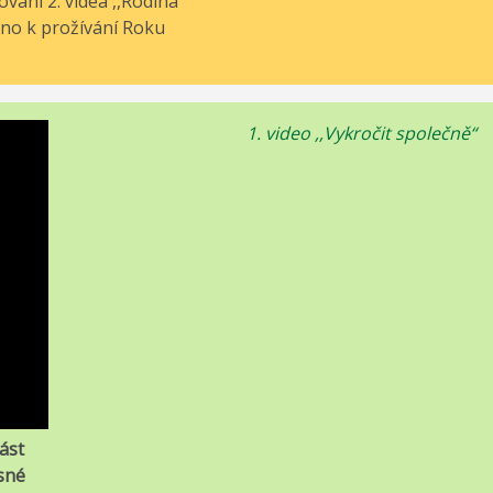
vání 2. videa ,,Rodina
eno k prožívání Roku
1. video ,,Vykročit společně“
část
sné