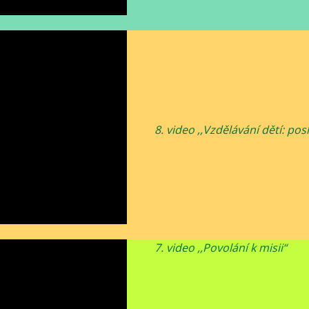
8. video ,,Vzdělávání dětí: pos
7. video ,,Povolání k misii“