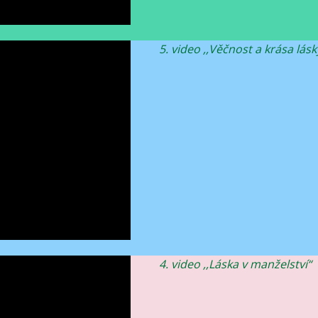
5. video ,,Věčnost a krása lásk
4. video ,,Láska v manželství“