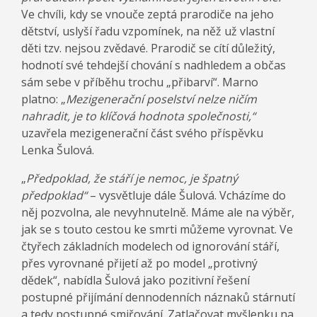
Ve chvíli, kdy se vnouče zeptá prarodiče na jeho
dětství, uslyší řadu vzpomínek, na něž už vlastní
děti tzv. nejsou zvědavé. Prarodič se cítí důležitý,
hodnotí své tehdejší chování s nadhledem a občas
sám sebe v příběhu trochu „přibarví“. Marno
platno: „
Mezigenerační poselství nelze ničím
nahradit, je to klíčová hodnota společnosti,“
uzavřela mezigenerační část svého příspěvku
Lenka Šulová.
„
Předpoklad, že stáří je nemoc, je špatný
předpoklad“
– vysvětluje dále Šulová. Vcházíme do
něj pozvolna, ale nevyhnutelně. Máme ale na výběr,
jak se s touto cestou ke smrti můžeme vyrovnat. Ve
čtyřech základních modelech od ignorování stáří,
přes vyrovnané přijetí až po model „protivný
dědek“, nabídla Šulová jako pozitivní řešení
postupné přijímání dennodenních náznaků stárnutí
a tedy postupné smiřování. Zatlačovat myšlenku na