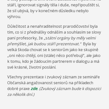
stáří, ignorovat signály těla i duše, nepřipouštět si,
že sil ubývá, by v konečném důsledku nebylo
výhrou.
Důležitost a nenahraditelnost prarodičovství byla
tím, co si z přednášky odnáším a souhlasím se slovy
paní profesorky, že „s
tátní orgány by měly velmi
přemýšlet, jak budou stáří prezentovat.“
Byla by
velká škoda chovat se k seniorům jako ke skupině
„oni něco chtějí, oni (stále) něco potřebují“, ale jako
k tomu, kdo je žádoucím partnerem v dialogu a má
své krásné, životní poslání.
Všechny prezentace i zvukový záznam ze semináře
Občanská angažovanost seniorů na příkladech
dobré praxe
zde
.
(Zvukový záznam bude k dispozici
za několik dní.)