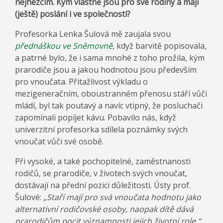
nejhezčím. Kým vlastně jsou pro své rodiny a mají
(ještě) poslání i ve společnosti?
Profesorka Lenka Šulová mě zaujala svou
přednáškou ve Sněmovně
, když barvitě popisovala,
a patrné bylo, že i sama mnohé z toho prožila, kým
prarodiče jsou a jakou hodnotou jsou především
pro vnoučata. Přitažlivost výkladu o
mezigeneračním, oboustranném přenosu stáří vůči
mládí, byl tak poutavý a navíc vtipný, že posluchači
zapomínali popíjet kávu. Pobavilo nás, když
univerzitní profesorka sdílela poznámky svých
vnoučat vůči své osobě.
Při vysoké, a také pochopitelné, zaměstnanosti
rodičů, se prarodiče, v životech svých vnoučat,
dostávají na přední pozici důležitosti. Ústy prof.
Šulové:
„Staří mají pro svá vnoučata hodnotu jako
alternativní rodičovské osoby, naopak dítě dává
prarodičům pocit významnosti jejich životní role.“