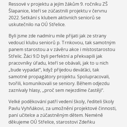
Ressové v projektu a jejím žákům 9. ročníku ZŠ
Šlapanice, kteří se zúčastnili projektu v červnu
2022. Setkání s klubem aktivních seniorů se
uskutečnilo na OÚ Střelice.
Byli jsme zde nadmíru mile přijati jak ze strany
vedoucí klubu seniorů p. Trnkovou, tak samotným
panem starostou a v závěru akce i místostarostou
Střelic. Žáci 9.D byli perfektní a překvapili jak
pracovníky úřadu, kteří se obávali, jak to u nich
„bude vypadat“, když přijedou deváťáci, tak
samotné propagátory projektu. Spolupracovali,
tvořili, komunikovali se seniory. Během odjezdu
zaznívaly hlasy, „proč sem nejezdíme častěji“.
Velké poděkování patří vedení školy, řediteli školy
Pavlu Vyhňákovi, za umožnění projektové činnosti,
paní učitelce a zúčastněným dětem. Neméně
děkujeme OÚ Střelice, starostovi Zdeňku