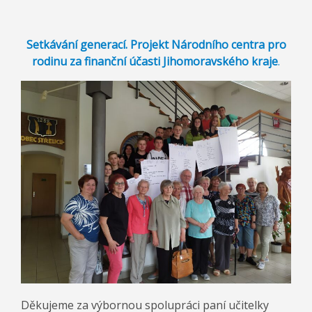
Setkávání generací. Projekt Národního centra pro
rodinu za finanční účasti Jihomoravského kraje
.
Děkujeme za výbornou spolupráci paní učitelky