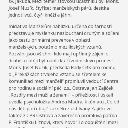
sv. Jakuba. Mezi téměř stovkou účastníků byl Mons.
Josef Nuzík, čtyřicet manželských párů, desítka
jednotlivců, čtyři kněží a jáhni.
Iniciativa Manželům nablízku určená do farností
představuje myšlenku naslouchání druhým a sdílení
jako cestu primární prevence v oblasti
manželských, potažmo mezilidských vztahů.
Pozváni jsou všichni, kdo mají upřímný zájem o
druhé a chtějí být nablízku. Úvodní slovo pronesl
Mons. Josef Nuzík, předseda Rady ČBK pro rodinu,
o „Překážkách trvalého vztahu se zřetelem ke
komunikaci mezi manželi“ promluvil vedoucí Centra
pro rodinu a sociální péči z.s., Ostrava Jan Zajíček,
„Rozdíly mezi muži a ženami“ – příležitost i úskalí
uvedla psycholožka Andrea Múdra, k tématu „Co od
nás děti potřebují“ zaznělo z úst Ivany Zajíčkové
taktéž z CPR Ostrava a závěrečná promluva patřila
P. Františku Líznovi, který hovořil o odpuštění mezi