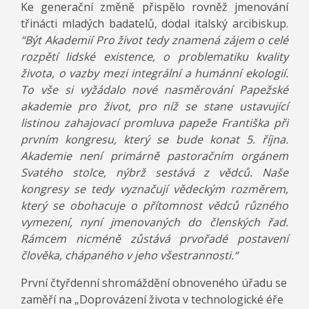
Ke generační změně přispělo rovněž jmenování
třinácti mladých badatelů, dodal italský arcibiskup.
“Být Akademií Pro život tedy znamená zájem o celé
rozpětí lidské existence, o problematiku kvality
života, o vazby mezi integrální a humánní ekologií.
To vše si vyžádalo nové nasměrování Papežské
akademie pro život, pro níž se stane ustavující
listinou zahajovací promluva papeže Františka při
prvním kongresu, který se bude konat 5. října.
Akademie není primárně pastoračním orgánem
Svatého stolce, nýbrž sestává z vědců. Naše
kongresy se tedy vyznačují vědeckým rozměrem,
který se obohacuje o přítomnost vědců různého
vymezení, nyní jmenovaných do členských řad.
Rámcem nicméně zůstává prvořadé postavení
člověka, chápaného v jeho všestrannosti.“
První čtyřdenní shromáždění obnoveného úřadu se
zaměří na „Doprovázení života v technologické éře