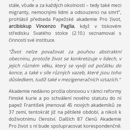
stále, všude a za každých okolností – tedy také mezi
migranty, nemocnými lidmi a odsouzenci na smrt“,
prohlásil předseda Papežské akademie Pro život,
arcibiskup Vincenzo Paglia
, když v tiskovém
středisku Svatého stolce (2.10.) seznamoval s
činností své instituce.
“Život nelze považovat za pouhou abstraktní
obecninu, protože život se konkretizuje v lidech, v
jejich různém věku, který se vyvíjí od počátku do
konce, a také v síle různých vazeb, které jsou toho
důsledkem, tudíž také v mezigeneračních vztazích.“
Akademie nedávno prošla obnovou v rámci reformy
římské kurie a po schválení nového statutu do ní
papež František jmenoval 45 nových akademiků ze
37 zemí, tentokrát již na pětileté období, a nikoli k
doživotnímu členství. Dalších 87 členů Akademie
Pro život s ní bude spolupracovat korespondenčně.