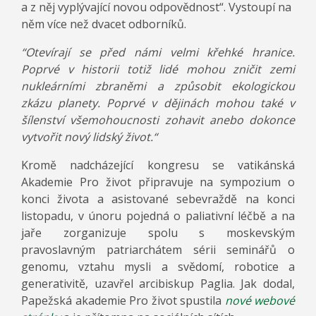
a z něj vyplývající novou odpovědnost“. Vystoupí na
něm více než dvacet odborníků.
“Otevírají se před námi velmi křehké hranice.
Poprvé v historii totiž lidé mohou zničit zemi
nukleárními zbraněmi a způsobit ekologickou
zkázu planety. Poprvé v dějinách mohou také v
šílenství všemohoucnosti zohavit anebo dokonce
vytvořit nový lidský život.“
Kromě nadcházející kongresu se vatikánská
Akademie Pro život připravuje na sympozium o
konci života a asistované sebevraždě na konci
listopadu, v únoru pojedná o paliativní léčbě a na
jaře zorganizuje spolu s moskevským
pravoslavným patriarchátem sérii seminářů o
genomu, vztahu mysli a svědomí, robotice a
generativitě, uzavřel arcibiskup Paglia. Jak dodal,
Papežská akademie Pro život spustila
nové webové