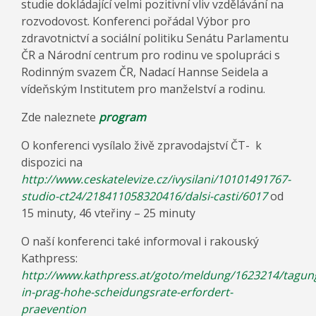
studie dokládající velmi pozitivní vliv vzdělávání na
rozvodovost. Konferenci pořádal Výbor pro
zdravotnictví a sociální politiku Senátu Parlamentu
ČR a Národní centrum pro rodinu ve spolupráci s
Rodinným svazem ČR, Nadací Hannse Seidela a
vídeňským Institutem pro manželství a rodinu.
Zde naleznete
program
O konferenci vysílalo živě zpravodajství ČT- k
dispozici na
http://www.ceskatelevize.cz/ivysilani/10101491767-
studio-ct24/218411058320416/dalsi-casti/6017
od
15 minuty, 46 vteřiny – 25 minuty
O naší konferenci také informoval i rakouský
Kathpress:
http://www.kathpress.at/goto/meldung/1623214/tagun
in-prag-hohe-scheidungsrate-erfordert-
praevention