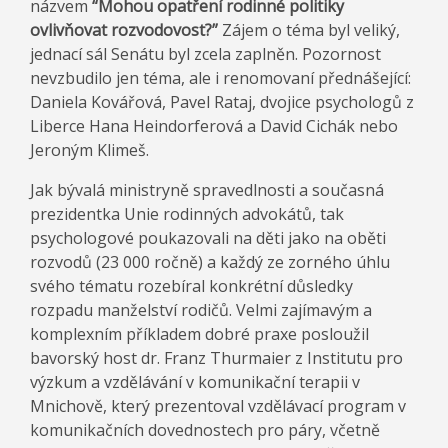
názvem
“Mohou opatření rodinné politiky
ovlivňovat rozvodovost?”
Zájem o téma byl veliký,
jednací sál Senátu byl zcela zaplněn. Pozornost
nevzbudilo jen téma, ale i renomovaní přednášející:
Daniela Kovářová, Pavel Rataj, dvojice psychologů z
Liberce Hana Heindorferová a David Cichák nebo
Jeroným Klimeš.
Jak bývalá ministryně spravedlnosti a současná
prezidentka Unie rodinných advokátů, tak
psychologové poukazovali na děti jako na oběti
rozvodů (23 000 ročně) a každý ze zorného úhlu
svého tématu rozebíral konkrétní důsledky
rozpadu manželství rodičů. Velmi zajímavým a
komplexním příkladem dobré praxe posloužil
bavorský host dr. Franz Thurmaier z Institutu pro
výzkum a vzdělávání v komunikační terapii v
Mnichově, který prezentoval vzdělávací program v
komunikačních dovednostech pro páry, včetně