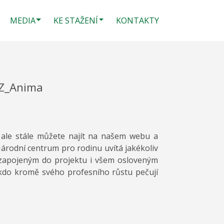
MEDIA
KE STAŽENÍ
KONTAKTY
 Z_Anima
 ale stále můžete najít na našem webu a
 Národní centrum pro rodinu uvítá jakékoliv
 zapojeným do projektu i všem osloveným
 kdo kromě svého profesního růstu pečují