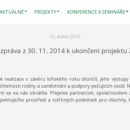
AKTUÁLNĚ
PROJEKTY
KONFERENCE A SEMINÁŘE
15. leden 2015
 zpráva z 30. 11. 2014 k ukončení projektu
 realizace v závěru loňského roku skončil, jeho výstupy
 slučitelnosti rodiny a zaměstnání a podpory pečujících osob.
ými se na nás obrátíte. Přejeme partnerům, společnostem
spektujícího prostředí a vstřícných podmínek pro všechny,