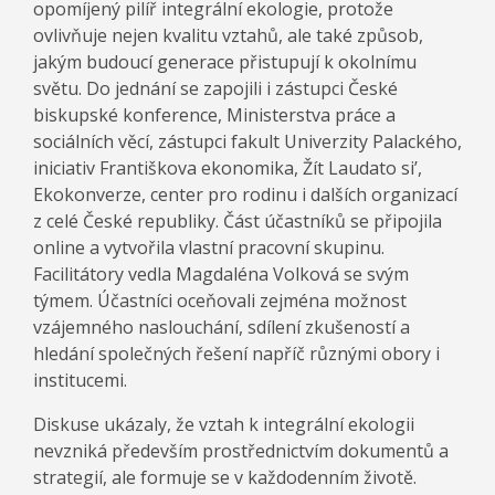
opomíjený pilíř integrální ekologie, protože
ovlivňuje nejen kvalitu vztahů, ale také způsob,
jakým budoucí generace přistupují k okolnímu
světu. Do jednání se zapojili i zástupci České
biskupské konference, Ministerstva práce a
sociálních věcí, zástupci fakult Univerzity Palackého,
iniciativ Františkova ekonomika, Žít Laudato si’,
Ekokonverze, center pro rodinu i dalších organizací
z celé České republiky. Část účastníků se připojila
online a vytvořila vlastní pracovní skupinu.
Facilitátory vedla Magdaléna Volková se svým
týmem. Účastníci oceňovali zejména možnost
vzájemného naslouchání, sdílení zkušeností a
hledání společných řešení napříč různými obory i
institucemi.
Diskuse ukázaly, že vztah k integrální ekologii
nevzniká především prostřednictvím dokumentů a
strategií, ale formuje se v každodenním životě.