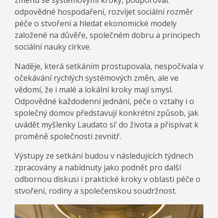
změnu se systémovými kroky, podporovat
odpovědné hospodaření, rozvíjet sociální rozměr
péče o stvoření a hledat ekonomické modely
založené na důvěře, společném dobru a principech
sociální nauky církve.
Naděje, která setkáním prostupovala, nespočívala v
očekávání rychlých systémových změn, ale ve
vědomí, že i malé a lokální kroky mají smysl.
Odpovědné každodenní jednání, péče o vztahy i o
společný domov představují konkrétní způsob, jak
uvádět myšlenky Laudato si’ do života a přispívat k
proměně společnosti zevnitř.
Výstupy ze setkání budou v následujících týdnech
zpracovány a nabídnuty jako podnět pro další
odbornou diskusi i praktické kroky v oblasti péče o
stvoření, rodiny a společenskou soudržnost.