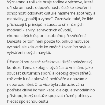
Významnou roli zde hraje rodina a výchova, které
učí skromnosti, odpovědnosti, úctě ke stvoření i
schopnosti odolávat kultuře nadměrné spotřeby a
mentality „použij a vyhoď“. Zaznívalo také, že lidé
přicházejí k principům Laudato si’ z různých
motivací – z víry, zdravotních důvodů,
ekonomických úspor i osobního přesvědčení.
Důležité přitom není pouze to, odkud motivace
vychází, ale zda vede ke změně životního stylu a
vytváření nových návyků.
Účastníci současně reflektovali širší společenský
kontext. Téma ekologie bývá často vnímáno jako
součást kulturních sporů a ideologických střetů,
což vede k nálepkování, nedůvěře a obavám z
neporozumění. O to více byla zdůrazňována
potřeba citlivé komunikace, dialogu a synodálního
přístupu, který dokáže spojovat různé pohledy a
hledat společnou cestu.