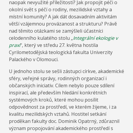
naopak nevyužité příležitosti? Jak propojit péči o
okolní svět s péčí o rodiny, mezilidské vztahy a
místní komunity? A jak dát dosavadním aktivitám
větší vzájemnou provázanost a strukturu? Právě
nad těmito otázkami se zamýšleli účastníci
celodenního kulatého stolu „
Integrální ekologie v
praxi
“, který ve středu 27. května hostila
Cyrilometodějská teologická fakulta Univerzity
Palackého v Olomouci.
U jednoho stolu se sešli zástupci církve, akademické
sféry, veřejné správy, rodinných organizací i
občanských iniciativ. Cílem nebylo pouze sdílení
inspirací, ale především hledání konkrétních
systémových kroků, které mohou posílit
odpovědnost za prostředí, ve kterém žijeme, i za
kvalitu mezilidských vztahů. Hostitel setkání
proděkan fakulty doc. Dominik Opatrný, zdůraznil
význam propojování akademického prostředí s