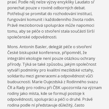
praxí. Podle něj nelze výzvy encykliky Laudato si’
ponechat pouze v rovině odborných debat.
Potřebují se promítat do rozhodování institucí,
fungování komunit i každodenního života rodin.
Právě mezioborová spolupráce může napomoci
tomu, aby se péče o stvoření stala součástí širší
společenské odpovědnosti.
Mons. Antonín Basler, delegát péče o stvoření
České biskupské konference, připomněl, že
integrální ekologie není pouze otázkou ochrany
přírody. Týká se také způsobu, jakým společnost
vytváří podmínky pro kvalitní mezilidské vztahy,
solidaritu mezi generacemi a odpovědnost vůči
budoucnosti. Marie Oujezdská z Rodinného svazu
ČR a Rady pro rodinu při ČBK upozornila na význam
rodiny jako místa, kde se formují postoje k
odpovědnosti, spolupráci a péči o druhé. Právě
rodina podle ní představuje důležitý, často