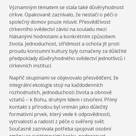
Významným tématem se stala také důvěryhodnost
církve. Opakovaně zaznívalo, že nestačí o péči o
společný domov pouze mluvit. Přesvědčivost
církevního svědectví závisí na souladu mezi
hlásanými hodnotami a konkrétním způsobem
života. Jednoduchost, střídmost a ochota jít proti
proudu konzumní kultury byly označeny za důležité
předpoklady důvěryhodného svědectví jednotlivců i
církevních institucí.
Napříč skupinami se objevovalo přesvědčení, že
integrální ekologie stojí na každodenních
rozhodnutích, jednoduchosti života a obnově
vztahů – k Bohu, druhým lidem i stvoření. Přímý
kontakt s přírodou byl vnímán jako důležitý
formativní prvek, který vede k odpovědnosti,
vytrvalosti a radosti z péče o svěřený svět.
Současně zaznívala potřeba spojovat osobní