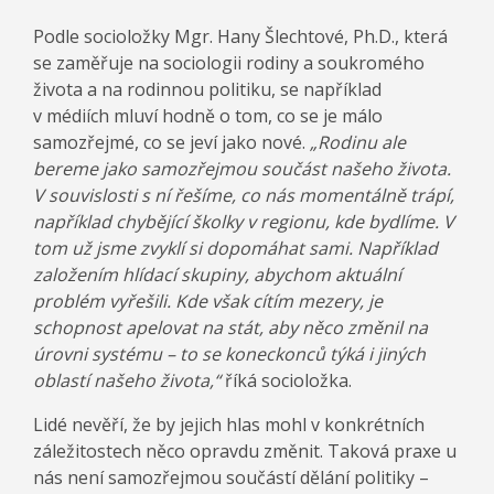
Podle socioložky Mgr. Hany Šlechtové, Ph.D., která
se zaměřuje na sociologii rodiny a soukromého
života a na rodinnou politiku, se například
v médiích mluví hodně o tom, co se je málo
samozřejmé, co se jeví jako nové.
„Rodinu ale
bereme jako samozřejmou součást našeho života.
V souvislosti s ní řešíme, co nás momentálně trápí,
například chybějící školky v regionu, kde bydlíme. V
tom už jsme zvyklí si dopomáhat sami. Například
založením hlídací skupiny, abychom aktuální
problém vyřešili. Kde však cítím mezery, je
schopnost apelovat na stát, aby něco změnil na
úrovni systému – to se koneckonců týká i jiných
oblastí našeho života,“
říká socioložka.
Lidé nevěří, že by jejich hlas mohl v konkrétních
záležitostech něco opravdu změnit. Taková praxe u
nás není samozřejmou součástí dělání politiky –