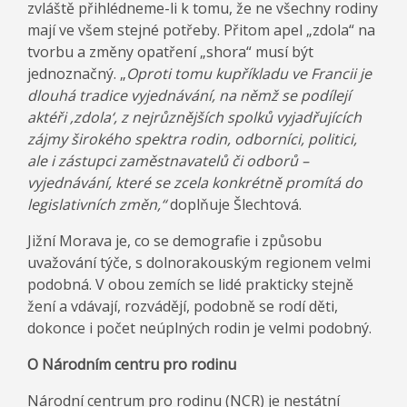
zvláště přihlédneme-li k tomu, že ne všechny rodiny
mají ve všem stejné potřeby. Přitom apel „zdola“ na
tvorbu a změny opatření „shora“ musí být
jednoznačný. „
Oproti tomu kupříkladu ve Francii je
dlouhá tradice vyjednávání, na němž se podílejí
aktéři ‚zdola‘, z nejrůznějších spolků vyjadřujících
zájmy širokého spektra rodin, odborníci, politici,
ale i zástupci zaměstnavatelů či odborů –
vyjednávání, které se zcela konkrétně promítá do
legislativních změn,“
doplňuje Šlechtová.
Jižní Morava je, co se demografie i způsobu
uvažování týče, s dolnorakouským regionem velmi
podobná. V obou zemích se lidé prakticky stejně
žení a vdávají, rozvádějí, podobně se rodí děti,
dokonce i počet neúplných rodin je velmi podobný.
O Národním centru pro rodinu
Národní centrum pro rodinu (NCR) je nestátní