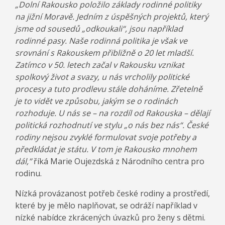
„Dolní Rakousko položilo základy rodinné politiky
na jižní Moravě
.
Jedním z úspěšných projektů, který
jsme od sousedů „odkoukali“, jsou například
rodinné pasy. Naše rodinná politika je však ve
srovnání s Rakouskem přibližně o 20 let mladší.
Z
atímco v 50.
letech začal v Rakousku vznikat
spolkový život a svazy
,
u nás vrcholily politické
procesy a tuto prodlevu stále doháníme.
Zřetelně
je to vidět ve způsobu, jakým se o rodinách
rozhoduje. U nás se
– na rozdíl od Rakouska – dělají
politická rozhodnutí
ve stylu „
o nás bez nás
“
.
České
rodiny nejsou zvyklé formulovat svoje potřeby a
před
kládat
je státu. V tom je Rakousko
mnohem
dál
,”
říká Marie Oujezdská z Národního centra pro
rodinu.
Nízká provázanost potřeb české rodiny a prostředí,
které by je mělo naplňovat, se odráží například v
nízké nabídce zkrácených úvazků pro ženy s dětmi.