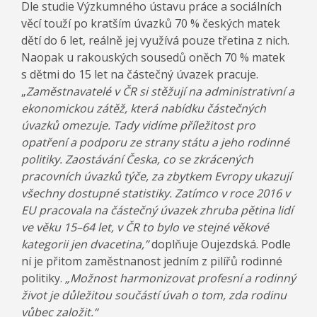
Dle studie Výzkumného ústavu práce a sociálních
věcí touží po kratším úvazků 70 % českých matek
dětí do 6 let, reálně jej využívá pouze třetina z nich.
Naopak u rakouských sousedů oněch 70 % matek
s dětmi do 15 let na částečný úvazek pracuje.
„
Zaměstnavatelé v ČR si stěžují na administrativní a
ekonomickou zátěž, která nabídku částečných
úvazků omezuje. Tady vidíme příležitost pro
opatření a podporu ze strany státu a jeho rodinné
politiky
. Zaostávání Česka, co se zkrácených
pracovních úvazků týče, za zbytkem Evropy ukazují
všechny dostupné statistiky
. Z
atímco v roce 2016 v
EU pracovala na částečný úvazek zhruba pětina lidí
ve věku 15–64 let, v ČR to bylo ve stejné věkové
kategorii jen dvacetina,”
doplňuje Oujezdská. Podle
ní je přitom zaměstnanost jedním z pilířů rodinné
politiky.
„Možnost harmonizovat profesní a rodinný
život je důležitou součástí úvah o tom, zda rodinu
vůbec založit.“