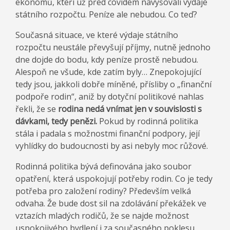
ekonomů, kteří už před covidem navyšovali výdaje
státního rozpočtu. Peníze ale nebudou. Co teď?
Současná situace, ve které výdaje státního
rozpočtu neustále převyšují příjmy, nutně jednoho
dne dojde do bodu, kdy peníze prostě nebudou.
Alespoň ne všude, kde zatím byly… Znepokojující
tedy jsou, jakkoli dobře míněné, přísliby o „finanční
podpoře rodin“, aniž by dotyční politikové nahlas
řekli, že se
rodina nedá vnímat jen v souvislosti s
dávkami, tedy penězi.
Pokud by rodinná politika
stála i padala s možnostmi finanční podpory, její
vyhlídky do budoucnosti by asi nebyly moc růžové.
Rodinná politika bývá definována jako soubor
opatření, která uspokojují potřeby rodin. Co je tedy
potřeba pro založení rodiny? Především velká
odvaha. Že bude dost sil na zdolávání překážek ve
vztazích mladých rodičů, že se najde možnost
uspokojivého bydlení i za současného poklesu