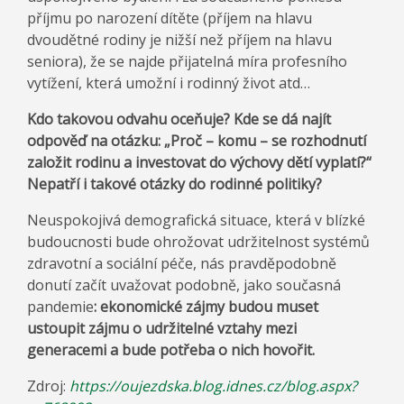
příjmu po narození dítěte (příjem na hlavu
dvoudětné rodiny je nižší než příjem na hlavu
seniora), že se najde přijatelná míra profesního
vytížení, která umožní i rodinný život atd…
Kdo takovou odvahu oceňuje? Kde se dá najít
odpověď na otázku: „Proč – komu – se rozhodnutí
založit rodinu a investovat do výchovy dětí vyplatí?“
Nepatří i takové otázky do rodinné politiky?
Neuspokojivá demografická situace, která v blízké
budoucnosti bude ohrožovat udržitelnost systémů
zdravotní a sociální péče, nás pravděpodobně
donutí začít uvažovat podobně, jako současná
pandemie
: ekonomické zájmy budou muset
ustoupit zájmu o udržitelné vztahy mezi
generacemi a bude potřeba o nich hovořit.
Zdroj:
https://oujezdska.blog.idnes.cz/blog.aspx?