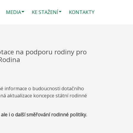
MEDIA
KE STAŽENÍ
KONTAKTY
otace na podporu rodiny pro
 Rodina
né informace o budoucnosti dotačního
aná aktualizace koncepce státní rodinné
le i o další směřování rodinné politiky.