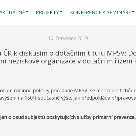
AKTUÁLNĚ
PROJEKTY
KONFERENCE A SEMINÁŘE
10. červenec 2019
 ČR k diskusím o dotačním titulu MPSV: D
ní neziskové organizace v dotačním řízení
Fórum rodinné politiky pořádané MPSV, se množí protichůd
 navýšení na 150% současné výše, jak předpokládá připravov
en o osud subjektů poskytujících služby primární prevence, a