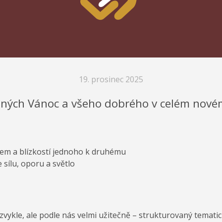
19. prosinec 2025
jných Vánoc a všeho dobrého v celém nové
jem a blízkostí jednoho k druhému
sílu, oporu a světlo
zvykle, ale podle nás velmi užitečně – strukturovaný temat