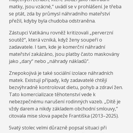
matky, jsou vzácné,“ uvádí se v prohlášení. Je třeba
se ptát, zda by průmysl náhradního mateřství
přežil, kdyby byla chudoba odstraněna.
Zástupci Vatikánu rovněž kritizovali „perverzní
soutěž“, která vzniká, když ženy soupeří o
zadavatele. I tam, kde je komerční náhradní
mateřství zakázáno, jsou platby často maskovány
jako „dary“ nebo „náhrady nákladů“.
Znepokojivá je také sociální izolace náhradních
matek. Existují případy, kdy zadavatelé chtějí
bezvýhradně kontrolovat dietu, pohyb a zdraví žen.
Tato komercializace těhotenství vede k
nebezpečnému narušení rodinných vazeb. „Dítě je
vždy darem a nikdy základem obchodní smlouvy,“
citovala mise slova papeže Františka (2013–2025).
Svatý stolec velmi důrazně popsal situaci při