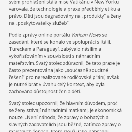
svém prohlášení stálá mise Vatikánu v New Yorku
varovala, že technologie a praxe předběhly etiku a
právo. Děti jsou degradovány na „produkty“ a ženy
na „poskytovatelky služeb“.
Podle zprávy online portálu
Vatican News
se
zasedání, které se konalo ve spolupráci s Itálií,
Tureckem a Paraguayí, zabývalo násilím a
vykořisťováním v souvislosti s náhradním
mateřstvím. Svatý stolec zdůraznil, že tato praxe je
často prezentována jako „současně soucitné
řešení“ pro nerealizované rodičovské přání, avšak
je nutné brát v úvahu celý kontext, aby byla
zachována důstojnost žen a dětí.
Svatý stolec upozornil, že hlavním důvodem, proč
se ženy stávají náhradními matkami, je ekonomická
nouze. „Není náhoda, že zprávy o bohatých a
slavných zadavatelích jsou běžné, zatímco zprávy o
majetných ženách, které slouží jako náhradní