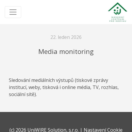
22. leden 2026
Media monitoring
Sledování mediálních výstupů (tiskové zprávy
institucí, weby, tisková i online média, TV, rozhlas,
sociální sítě).
(c)
2026 UniWIRE Solution, s.r.o.
|
Nastavení Cookie